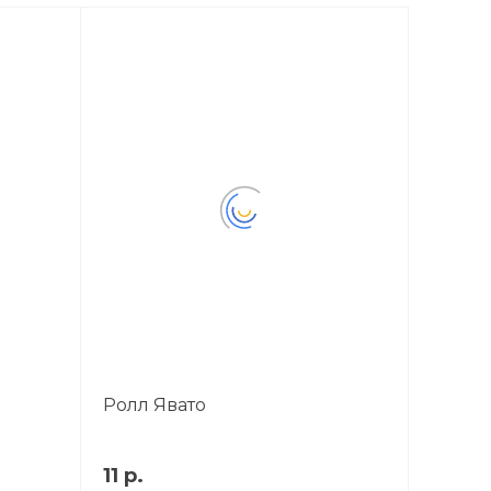
Ролл Явато
11 р.