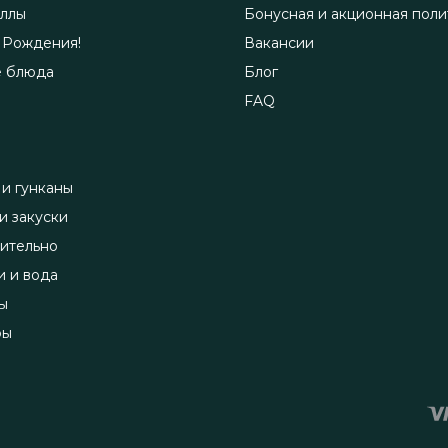
ллы
Бонусная и акционная поли
 Рождения!
Вакансии
е блюда
Блог
FAQ
 и гунканы
и закуски
ительно
и и вода
ы
ры