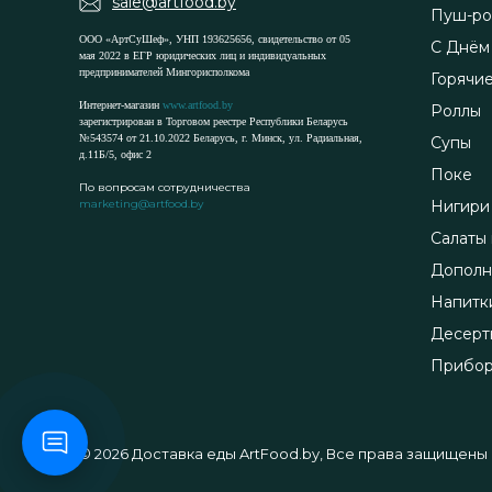
sale@artfood.by
Пуш-ро
ООО «АртСуШеф», УНП 193625656, свидетельство от 05
С Днём
мая 2022 в ЕГР юридических лиц и индивидуальных
предпринимателей Мингорисполкома
Горячи
Интернет-магазин
www.artfood.by
Роллы
зарегистрирован в Торговом реестре Республики Беларусь
№543574 от 21.10.2022 Беларусь, г. Минск, ул. Радиальная,
Супы
д.11Б/5, офис 2
Поке
По вопросам сотрудничества
marketing@artfood.by
Нигири
Салаты 
Дополн
Напитк
Десерт
Прибо
© 2026 Доставка еды ArtFood.by, Все права защищены