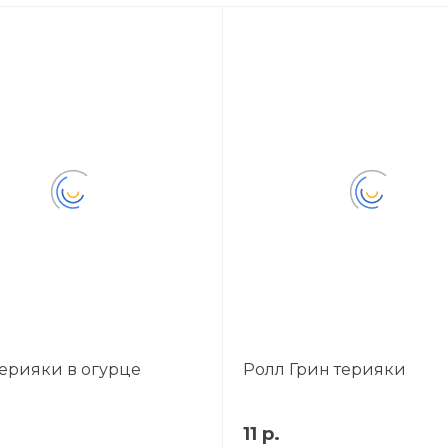
Терияки в огурце
Ролл Грин терияки
11 р.