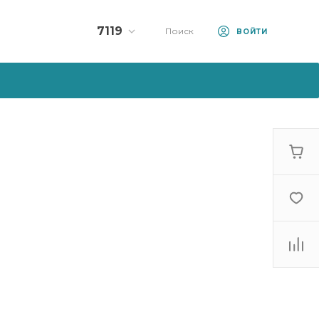
7119
Поиск
ВОЙТИ
Колл-центр:
7119
+375 (33) 990-71-19
+375 (44) 570-71-19
10:00 - 23:00
sale@artfood.by