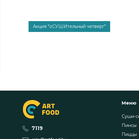
Акция "оСУШИтельный четверг"
Меню
Суши-с
Пинсы
7119
Пиццы