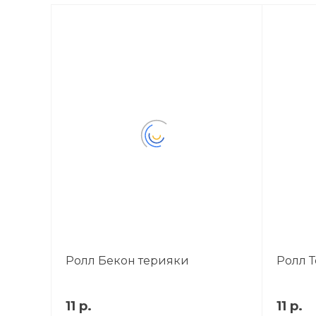
Ролл Бекон терияки
Ролл 
11 р.
11 р.