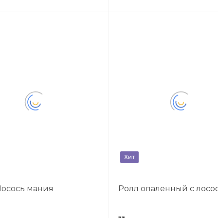
Хит
Лосось мания
Ролл опаленный с лосо