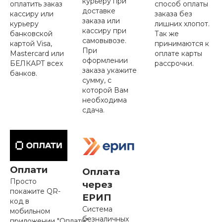
курьеру при
оплатить заказ
способ оплаты
доставке
кассиру или
заказа без
заказа или
курьеру
лишних хлопот.
кассиру при
банковской
Так же
самовывозе.
картой Visa,
принимаются к
При
Mastercard или
оплате карты
оформлении
БЕЛКАРТ всех
рассрочки.
заказа укажите
банков.
сумму, с
которой Вам
необходима
сдача.
Оплати
Оплата
Просто
через
покажите QR-
ЕРИП
код в
Система
мобильном
безналичных
приложении "Оплати"