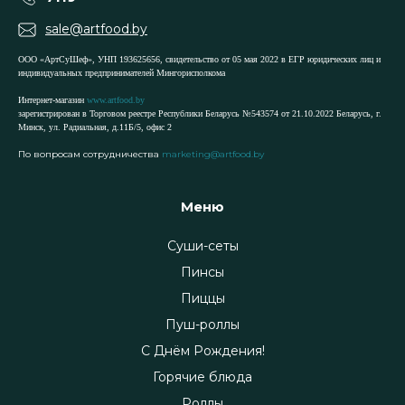
sale@artfood.by
ООО «АртСуШеф», УНП 193625656, свидетельство от 05 мая 2022 в ЕГР юридических лиц и
индивидуальных предпринимателей Мингорисполкома
Интернет-магазин
www.artfood.by
зарегистрирован в Торговом реестре Республики Беларусь №543574 от 21.10.2022 Беларусь, г.
Минск, ул. Радиальная, д.11Б/5, офис 2
По вопросам сотрудничества
marketing@artfood.by
Меню
Суши-сеты
Пинсы
Пиццы
Пуш-роллы
С Днём Рождения!
Горячие блюда
Роллы