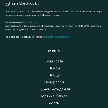
sale@artfood.by
ООО «АртСуШеф», УНП 193625656, свидетельство от 05 мая 2022 в ЕГР юридических лиц и
индивидуальных предпринимателей Мингорисполкома
Интернет-магазин
www.artfood.by
зарегистрирован в Торговом реестре Республики Беларусь №543574 от 21.10.2022 Беларусь, г.
Минск, ул. Радиальная, д.11Б/5, офис 2
По вопросам сотрудничества
marketing@artfood.by
Меню
Суши-сеты
Пинсы
Пиццы
Пуш-роллы
С Днём Рождения!
Горячие блюда
Роллы