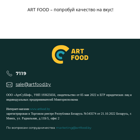
ART FOOD – попробуй качество на вкус!
7119
sale@artfood.by
ООО «АртСуШеф», УНП 193625656, свидетельство от 05 мая 2022 в ЕГР юридических лиц и
индивидуальных предпринимателей Мингорисполкома
Интернет-магазин
www.artfood.by
зарегистрирован в Торговом реестре Республики Беларусь №543574 от 21.10.2022 Беларусь, г.
Минск, ул. Радиальная, д.11Б/5, офис 2
По вопросам сотрудничества
marketing@artfood.by