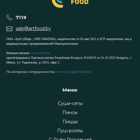
7119
sale@artfood.by
ООО «АртСуШеф», УНП 193625656, свидетельство от 05 мая 2022 в ЕГР юридических лиц и
индивидуальных предпринимателей Мингорисполкома
Интернет-магазин
www.artfood.by
зарегистрирован в Торговом реестре Республики Беларусь №543574 от 21.10.2022 Беларусь, г.
Минск, ул. Радиальная, д.11Б/5, офис 2
По вопросам сотрудничества
marketing@artfood.by
Меню
Суши-сеты
Пинсы
Пиццы
Пуш-роллы
С Днём Рождения!