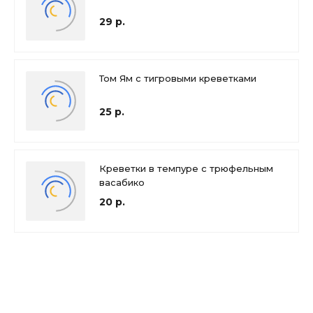
29 р.
Том Ям с тигровыми креветками
25 р.
Креветки в темпуре с трюфельным
васабико
20 р.