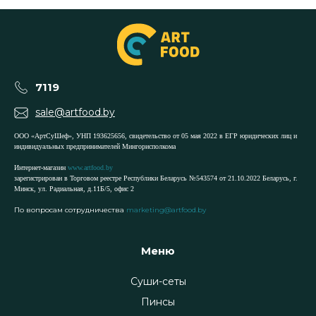
7119
sale@artfood.by
ООО «АртСуШеф», УНП 193625656, свидетельство от 05 мая 2022 в ЕГР юридических лиц и
индивидуальных предпринимателей Мингорисполкома
Интернет-магазин
www.artfood.by
зарегистрирован в Торговом реестре Республики Беларусь №543574 от 21.10.2022 Беларусь, г.
Минск, ул. Радиальная, д.11Б/5, офис 2
По вопросам сотрудничества
marketing@artfood.by
Меню
Суши-сеты
Пинсы