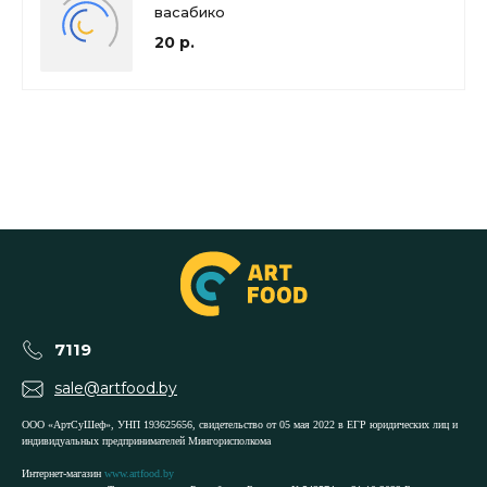
васабико
20 р.
7119
sale@artfood.by
ООО «АртСуШеф», УНП 193625656, свидетельство от 05 мая 2022 в ЕГР юридических лиц и
индивидуальных предпринимателей Мингорисполкома
Интернет-магазин
www.artfood.by