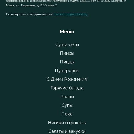
зарегистрирован в Торговом реестре Республики Беларусь №543574 от 21.10.2022 Беларусь, г.
Минск, ул. Радиальная, д.11Б/5, офис 2
По вопросам сотрудничества
marketing@artfood.by
Меню
Суши-сеты
Пинсы
Пиццы
Пуш-роллы
С Днём Рождения!
Горячие блюда
Роллы
Супы
Поке
Нигири и гунканы
Салаты и закуски