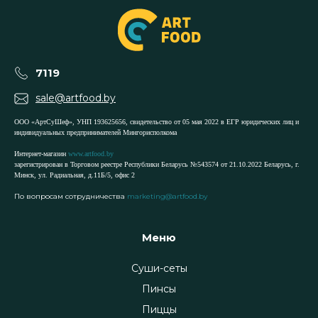
7119
sale@artfood.by
ООО «АртСуШеф», УНП 193625656, свидетельство от 05 мая 2022 в ЕГР юридических лиц и
индивидуальных предпринимателей Мингорисполкома
Интернет-магазин
www.artfood.by
зарегистрирован в Торговом реестре Республики Беларусь №543574 от 21.10.2022 Беларусь, г.
Минск, ул. Радиальная, д.11Б/5, офис 2
По вопросам сотрудничества
marketing@artfood.by
Меню
Суши-сеты
Пинсы
Пиццы