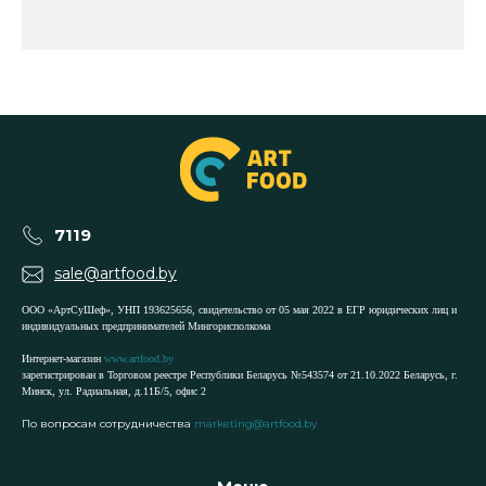
7119
sale@artfood.by
ООО «АртСуШеф», УНП 193625656, свидетельство от 05 мая 2022 в ЕГР юридических лиц и
индивидуальных предпринимателей Мингорисполкома
Интернет-магазин
www.artfood.by
зарегистрирован в Торговом реестре Республики Беларусь №543574 от 21.10.2022 Беларусь, г.
Минск, ул. Радиальная, д.11Б/5, офис 2
По вопросам сотрудничества
marketing@artfood.by