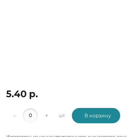
5.40 р.
-
+
шт.
В корзину