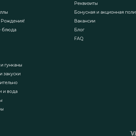
Реквизиты
ллы
Бонусная и акционная поли
 Рождения!
Вакансии
е блюда
Блог
FAQ
 и гунканы
и закуски
ительно
и и вода
ы
ры