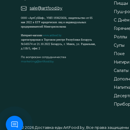
Пиццы
sale@artfood.by
Пуш-ро
ООО «АртСуШеф», УНП 193625656, свидетельство от 05
С Днём
мая 2022 в ЕГР юридических лиц и индивидуальных
предпринимателей Мингорисполкома
Горячи
Интернет-магазин
www.artfood.by
Роллы
зарегистрирован в Торговом реестре Республики Беларусь
№543574 от 21.10.2022 Беларусь, г. Минск, ул. Радиальная,
Супы
д.11Б/5, офис 2
Поке
По вопросам сотрудничества
marketing@artfood.by
Нигири
Салаты 
Дополн
Напитк
Десерт
Прибо
© 2026 Доставка еды ArtFood.by, Все права защищены