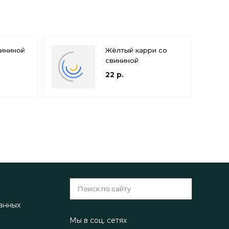
вининой
Жёлтый карри со
свининой
22 р.
анных
Мы в соц. сетях