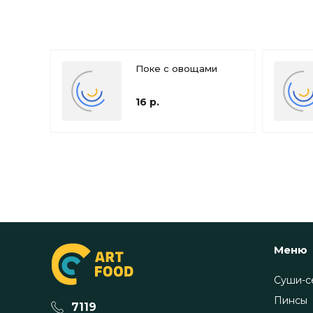
Поке с овощами
16 р.
Меню
Суши-с
Пинсы
7119