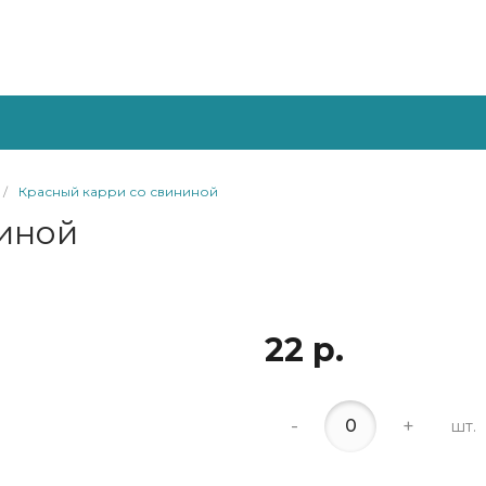
/
Красный карри со свининой
ниной
22 р.
-
+
шт.