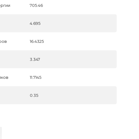
ергии
705.46
4.695
ров
16.4325
3.347
лков
11.7145
0.35