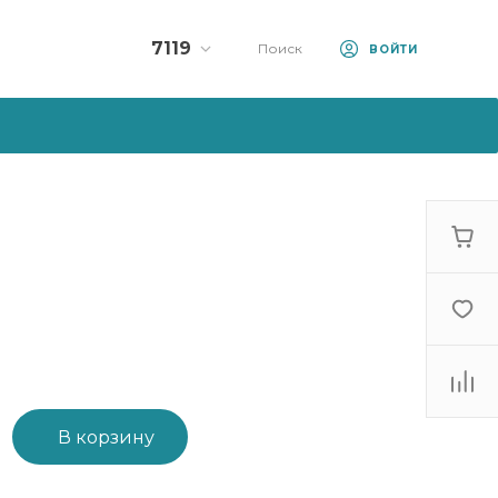
7119
Поиск
ВОЙТИ
Колл-центр:
7119
+375 (33) 990-71-19
+375 (44) 570-71-19
10:00 - 23:00
sale@artfood.by
В корзину