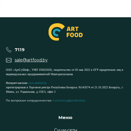
7119
sale@artfood.by
ООО «АртСуШеф», УНП 193625656, свидетельство от 05 мая 2022 в ЕГР юридических лиц и
индивидуальных предпринимателей Мингорисполкома
Интернет-магазин
www.artfood.by
зарегистрирован в Торговом реестре Республики Беларусь №543574 от 21.10.2022 Беларусь, г.
Минск, ул. Радиальная, д.11Б/5, офис 2
По вопросам сотрудничества
marketing@artfood.by
Меню
Суши-сеты