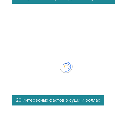
Суши - это неотъемлемая часть японской кухни,
которая завоевала популяр...
20 интересных фактов о суши и роллах