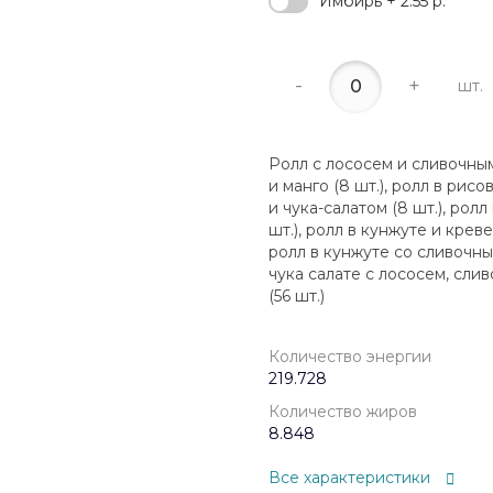
Имбирь + 2.55 р.
-
+
шт.
Ролл с лососем и сливочным
и манго (8 шт.), ролл в ри
и чука-салатом (8 шт.), рол
шт.), ролл в кунжуте и крев
ролл в кунжуте со сливочны
чука салате с лососем, слив
(56 шт.)
Количество энергии
219.728
Количество жиров
8.848
Все характеристики