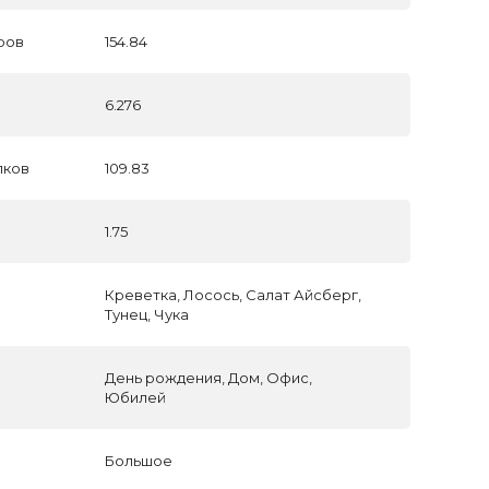
ров
154.84
6.276
лков
109.83
1.75
ы
Креветка, Лосось, Салат Айсберг,
Тунец, Чука
День рождения, Дом, Офис,
Юбилей
Большое