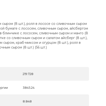
 сыром (8 шт.), ролл в лососе со сливочным сыром
совой бумаге с лососем, сливочным сыром, айсбергом
л в блинчике с лососем, сливочным сыром и манго (8
етке со сливочным сыром и салатом айсберг (8 шт.),
м сыром, краб-миксом и огурцом (8 шт.), ролл в
очным сыром (8 шт.) (56 шт.)
219.728
ергии
3845.24
8.848