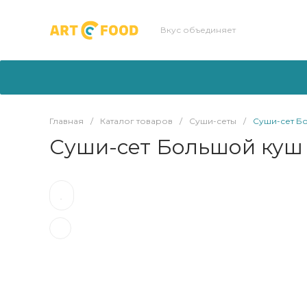
Вкус объединяет
Главная
/
Каталог товаров
/
Суши-сеты
/
Суши-сет Б
Суши-сет Большой куш