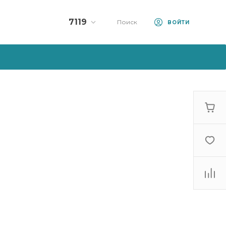
7119
Поиск
ВОЙТИ
Колл-центр:
7119
+375 (33) 990-71-19
+375 (44) 570-71-19
10:00 - 23:00
sale@artfood.by