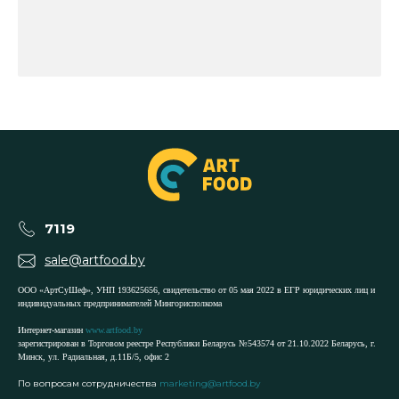
7119
sale@artfood.by
ООО «АртСуШеф», УНП 193625656, свидетельство от 05 мая 2022 в ЕГР юридических лиц и
индивидуальных предпринимателей Мингорисполкома
Интернет-магазин
www.artfood.by
зарегистрирован в Торговом реестре Республики Беларусь №543574 от 21.10.2022 Беларусь, г.
Минск, ул. Радиальная, д.11Б/5, офис 2
По вопросам сотрудничества
marketing@artfood.by