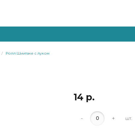
/
Ролл Шиитаке с луком
14 р.
-
+
шт.