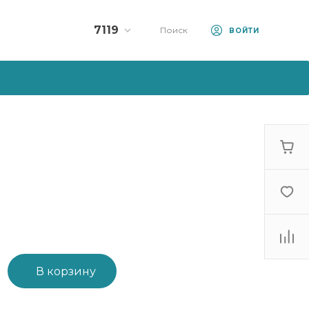
7119
Поиск
ВОЙТИ
Колл-центр:
7119
+375 (33) 990-71-19
+375 (44) 570-71-19
10:00 - 23:00
sale@artfood.by
В корзину