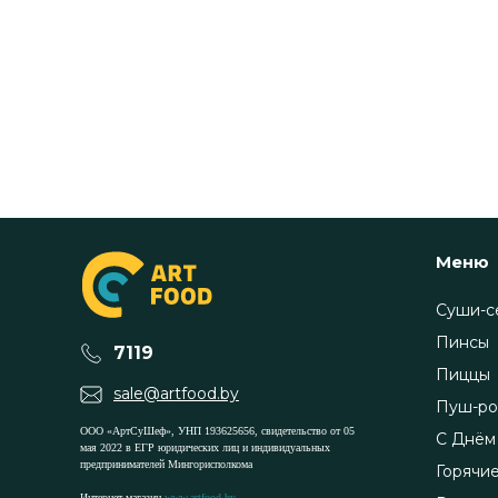
Меню
Суши-с
Пинсы
7119
Пиццы
sale@artfood.by
Пуш-ро
ООО «АртСуШеф», УНП 193625656, свидетельство от 05
С Днём
мая 2022 в ЕГР юридических лиц и индивидуальных
предпринимателей Мингорисполкома
Горячи
Интернет-магазин
www.artfood.by