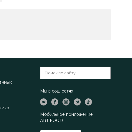
анных
Мы в соц. сетях
тика
Мобильное приложение
ART FOOD