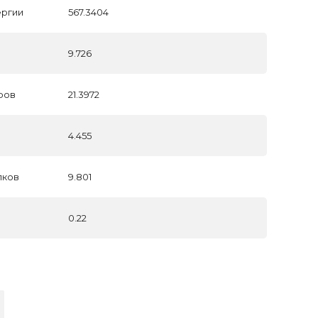
ергии
567.3404
9.726
ров
21.3972
4.455
лков
9.801
0.22