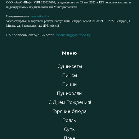
ООО «АртСуШеф», УНП 193625656, свидетельство от 05 мая 2022 в ЕГР юридических лиц и
индивидуальных предпринимателей Мингорисполкома
Интернет-магазин
www.artfood.by
зарегистрирован в Торговом реестре Республики Беларусь №543574 от 21.10.2022 Беларусь, г.
Минск, ул. Радиальная, д.11Б/5, офис 2
По вопросам сотрудничества
marketing@artfood.by
Меню
Суши-сеты
Пинсы
Пиццы
Пуш-роллы
С Днём Рождения!
Горячие блюда
Роллы
Супы
Поке