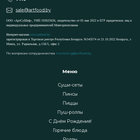
sale@artfood.by
ООО «АртСуШеф», УНП 193625656, свидетельство от 05 мая 2022 в ЕГР юридических лиц и
индивидуальных предпринимателей Мингорисполкома
Интернет-магазин
www.artfood.by
зарегистрирован в Торговом реестре Республики Беларусь №543574 от 21.10.2022 Беларусь, г.
Минск, ул. Радиальная, д.11Б/5, офис 2
По вопросам сотрудничества
marketing@artfood.by
Меню
Суши-сеты
Пинсы
Пиццы
Пуш-роллы
С Днём Рождения!
Горячие блюда
Роллы