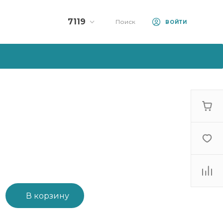
7119
Поиск
ВОЙТИ
Колл-центр:
7119
+375 (33) 990-71-19
+375 (44) 570-71-19
10:00 - 23:00
sale@artfood.by
В корзину