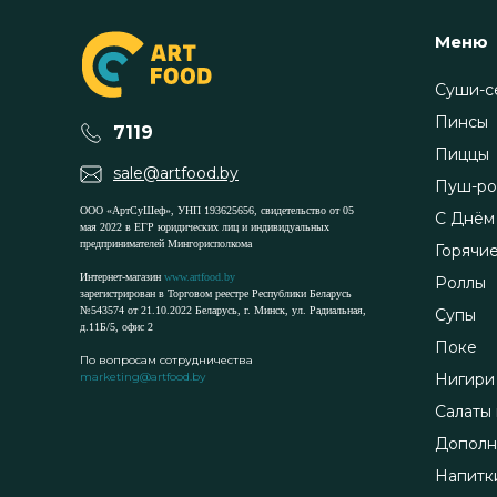
Меню
Суши-с
Пинсы
7119
Пиццы
sale@artfood.by
Пуш-ро
ООО «АртСуШеф», УНП 193625656, свидетельство от 05
С Днём
мая 2022 в ЕГР юридических лиц и индивидуальных
предпринимателей Мингорисполкома
Горячи
Интернет-магазин
www.artfood.by
Роллы
зарегистрирован в Торговом реестре Республики Беларусь
№543574 от 21.10.2022 Беларусь, г. Минск, ул. Радиальная,
Супы
д.11Б/5, офис 2
Поке
По вопросам сотрудничества
marketing@artfood.by
Нигири
Салаты 
Дополн
Напитк