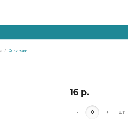
ы
/
Сяке маки
16 р.
-
+
шт.