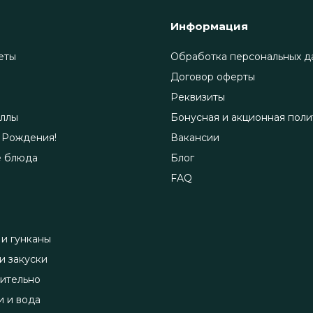
Информация
еты
Обработка персональных д
Договор оферты
Реквизиты
ллы
Бонусная и акционная поли
 Рождения!
Вакансии
е блюда
Блог
FAQ
 и гунканы
и закуски
ительно
и и вода