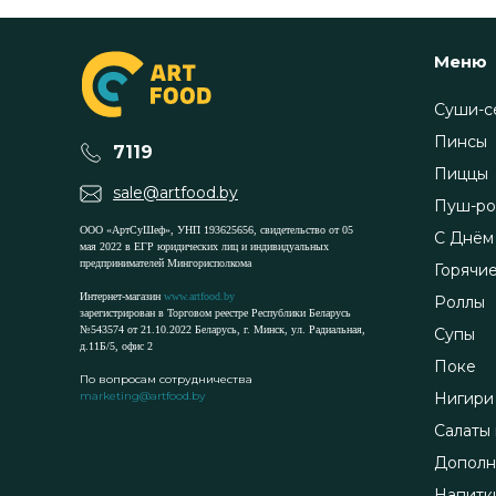
Меню
Суши-с
Пинсы
7119
Пиццы
sale@artfood.by
Пуш-ро
ООО «АртСуШеф», УНП 193625656, свидетельство от 05
С Днём
мая 2022 в ЕГР юридических лиц и индивидуальных
предпринимателей Мингорисполкома
Горячи
Интернет-магазин
www.artfood.by
Роллы
зарегистрирован в Торговом реестре Республики Беларусь
№543574 от 21.10.2022 Беларусь, г. Минск, ул. Радиальная,
Супы
д.11Б/5, офис 2
Поке
По вопросам сотрудничества
marketing@artfood.by
Нигири
Салаты 
Дополн
Напитк