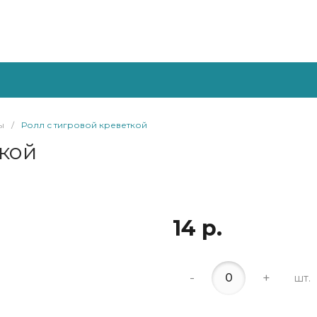
ы
/
Ролл с тигровой креветкой
ткой
14 р.
-
+
шт.