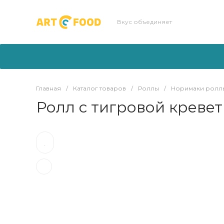
Вкус объединяет
Главная
/
Каталог товаров
/
Роллы
/
Норимаки ролл
Ролл с тигровой креве