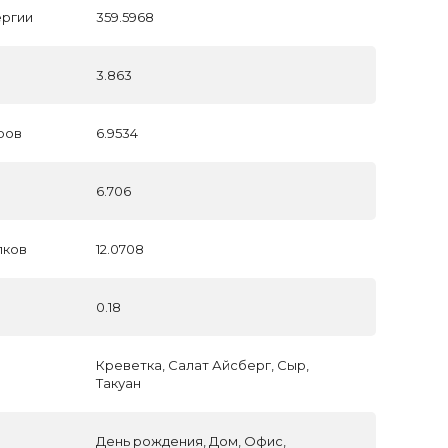
ергии
359.5968
3.863
ров
6.9534
6.706
лков
12.0708
0.18
ы
Креветка, Салат Айсберг, Сыр,
Такуан
День рождения, Дом, Офис,