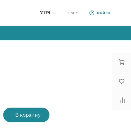
7119
Поиск
ВОЙТИ
Колл-центр:
7119
+375 (33) 990-71-19
+375 (44) 570-71-19
10:00 - 23:00
sale@artfood.by
В корзину