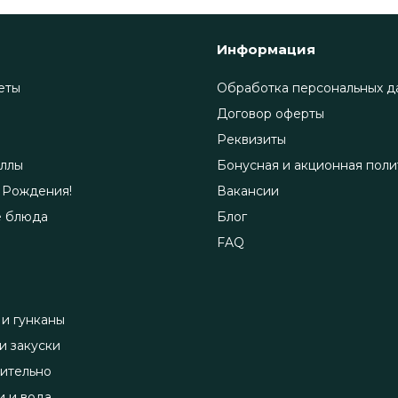
Информация
еты
Обработка персональных д
Договор оферты
Реквизиты
ллы
Бонусная и акционная поли
 Рождения!
Вакансии
е блюда
Блог
FAQ
 и гунканы
и закуски
ительно
и и вода