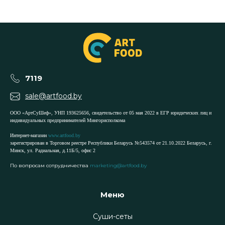
7119
sale@artfood.by
ООО «АртСуШеф», УНП 193625656, свидетельство от 05 мая 2022 в ЕГР юридических лиц и
индивидуальных предпринимателей Мингорисполкома
Интернет-магазин
www.artfood.by
зарегистрирован в Торговом реестре Республики Беларусь №543574 от 21.10.2022 Беларусь, г.
Минск, ул. Радиальная, д.11Б/5, офис 2
По вопросам сотрудничества
marketing@artfood.by
Меню
Суши-сеты