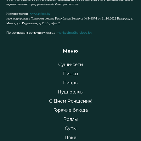
индивидуальных предпринимателей Мингорисполкома
Интернет-магазин
www.artfood.by
зарегистрирован в Торговом реестре Республики Беларусь №543574 от 21.10.2022 Беларусь, г.
Минск, ул. Радиальная, д.11Б/5, офис 2
По вопросам сотрудничества
marketing@artfood.by
Меню
Суши-сеты
Пинсы
Пиццы
Пуш-роллы
С Днём Рождения!
Горячие блюда
Роллы
Супы
Поке