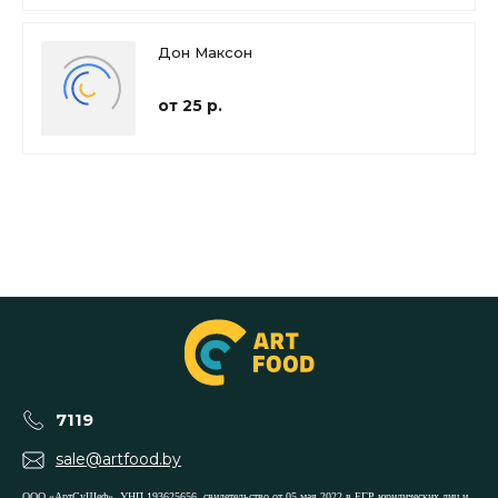
Дон Максон
от 25 р.
7119
sale@artfood.by
ООО «АртСуШеф», УНП 193625656, свидетельство от 05 мая 2022 в ЕГР юридических лиц и