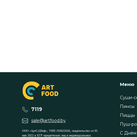
Меню
Суши-с
Пинсы
7119
Пиццы
sale@artfood.by
Пуш-ро
ООО «АртСуШеф», УНП 193625656, свидетельство от 05
С Днём
мая 2022 в ЕГР юридических лиц и индивидуальных