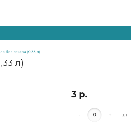
ла без сахара (0,33 л)
,33 л)
3 р.
-
+
шт.