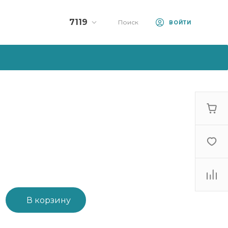
7119
Поиск
ВОЙТИ
Колл-центр:
7119
+375 (33) 990-71-19
+375 (44) 570-71-19
10:00 - 23:00
sale@artfood.by
В корзину