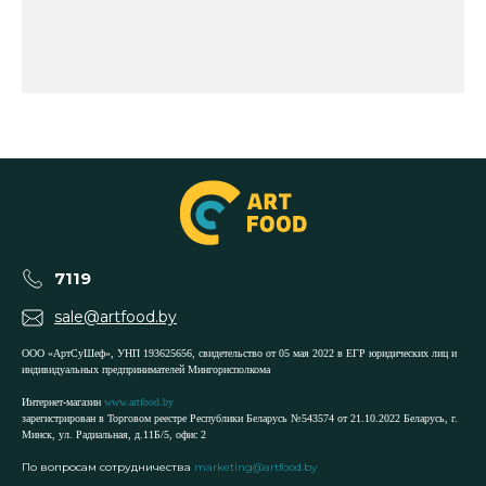
7119
sale@artfood.by
ООО «АртСуШеф», УНП 193625656, свидетельство от 05 мая 2022 в ЕГР юридических лиц и
индивидуальных предпринимателей Мингорисполкома
Интернет-магазин
www.artfood.by
зарегистрирован в Торговом реестре Республики Беларусь №543574 от 21.10.2022 Беларусь, г.
Минск, ул. Радиальная, д.11Б/5, офис 2
По вопросам сотрудничества
marketing@artfood.by